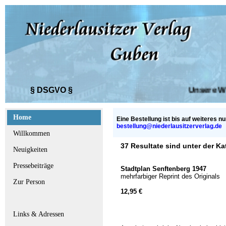
§ DSGVO §
Unsere Webs
Home
Eine Bestellung ist bis auf weiteres nu
bestellung@niederlausitzerverlag.de
Willkommen
37 Resultate sind unter der Ka
Neuigkeiten
Pressebeiträge
Stadtplan Senftenberg 1947
mehrfarbiger Reprint des Originals
Zur Person
12,95 €
Links & Adressen