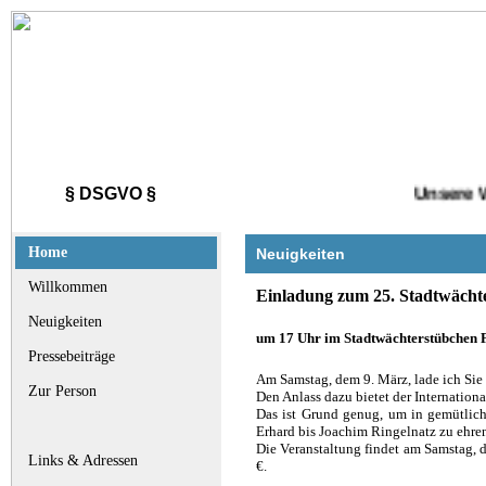
§ DSGVO §
Unsere We
Home
Neuigkeiten
Willkommen
Einladung zum 25. Stadtwächt
Neuigkeiten
um 17 Uhr im Stadtwächterstübchen F
Pressebeiträge
Am Samstag, dem 9. März, lade ich Sie 
Zur Person
Den Anlass dazu bietet der Internation
Das ist Grund genug, um in gemütlich
Erhard bis Joachim Ringelnatz zu ehre
Die Veranstaltung findet am Samstag, d
Links & Adressen
€.