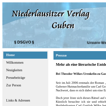
§ DSGVO §
Unsere Websi
Home
Presse
Willkommen
Mehr als eine literarische Ent
Neuigkeiten
Bei Theodor Wilkes Urenkelin zu Gas
Pressebeiträge
Seit im Juli 2006 erstmals der Roman 
Zur Person
Gubener Hutmacherfamilie um Carl Gott
Nachwort, dass es sich dabei um eine 
Doch jetzt löste sich dieses Rätsel au
Links & Adressen
Kürzlich besuchte ich sie und erhiel
Hutfabrikanten Carl Gottlob Wilke bet