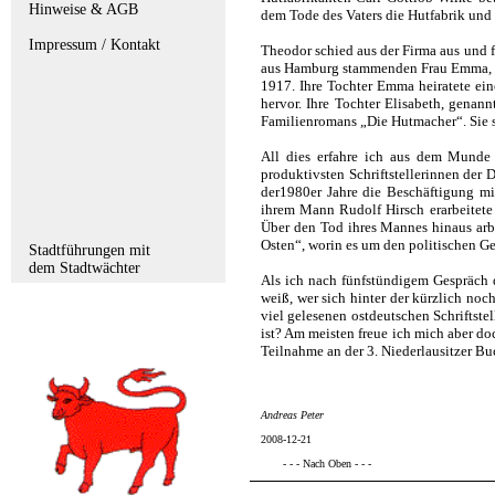
Hinweise & AGB
dem Tode des Vaters die Hutfabrik und 
Impressum / Kontakt
Theodor schied aus der Firma aus und 
aus Hamburg stammenden Frau Emma, ge
1917. Ihre Tochter Emma heiratete ei
hervor. Ihre Tochter Elisabeth, genann
Familienromans „Die Hutmacher“. Sie st
All dies erfahre ich aus dem Munde 
produktivsten Schriftstellerinnen der
der1980er Jahre die Beschäftigung mi
ihrem Mann Rudolf Hirsch erarbeitete
Über den Tod ihres Mannes hinaus arbe
Osten“, worin es um den politischen G
Stadtführungen mit
dem Stadtwächter
Als ich nach fünfstündigem Gespräch di
weiß, wer sich hinter der kürzlich no
viel gelesenen ostdeutschen Schriftst
ist? Am meisten freue ich mich aber d
Teilnahme an der 3. Niederlausitzer 
Andreas Peter
2008-12-21
- - - Nach Oben - - -